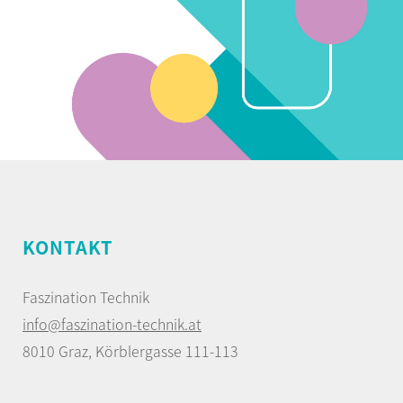
KONTAKT
Faszination Technik
info@faszination-technik.at
8010 Graz, Körblergasse 111-113