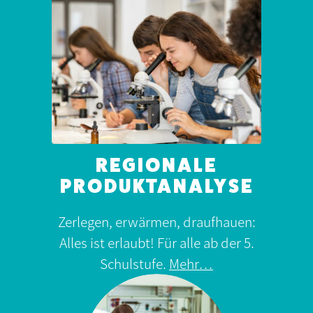
REGIONALE
PRODUKTANALYSE
Zerlegen, erwärmen, draufhauen:
Alles ist erlaubt! Für alle ab der 5.
Schulstufe.
Mehr…